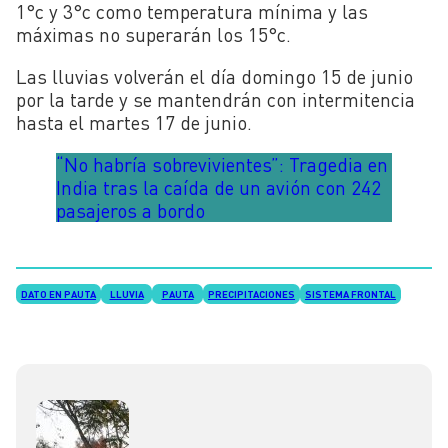
1°c y 3°c como temperatura mínima y las
máximas no superarán los 15°c.
Las lluvias volverán el día domingo 15 de junio
por la tarde y se mantendrán con intermitencia
hasta el martes 17 de junio.
“No habría sobrevivientes”: Tragedia en
India tras la caída de un avión con 242
pasajeros a bordo
DATO EN PAUTA
LLUVIA
PAUTA
PRECIPITACIONES
SISTEMA FRONTAL