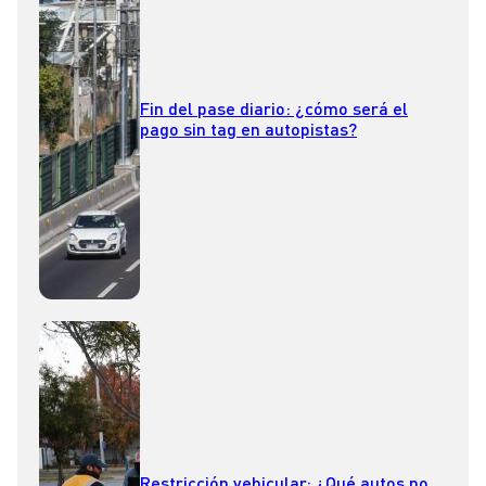
Fin del pase diario: ¿cómo será el
pago sin tag en autopistas?
Restricción vehicular: ¿Qué autos no