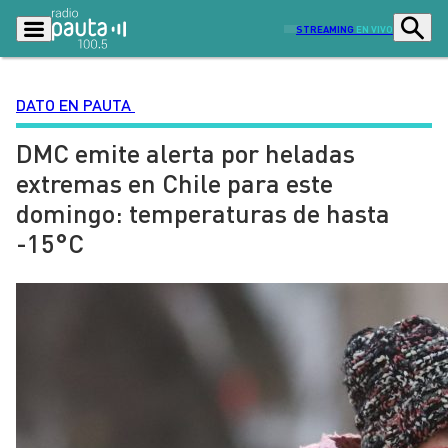
STREAMING
EN VIVO
DATO EN PAUTA
DMC emite alerta por heladas
Podcasts
Programas
extremas en Chile para este
Lo Último
Actualidad
domingo: temperaturas de hasta
Ciudad
Economía
-15°C
Radio en vivo
Sostenibilidad
Tendencias
Deportes
Entretención y Cultura
Opinión
Dato en Pauta
Señal 2
Contenido Patrocinado