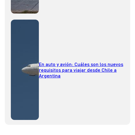
En auto y avión: Cuáles son los nuevos
requisitos para viajar desde Chile a
Argentina