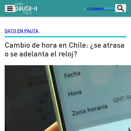
STREAMING
EN VIVO
DATO EN PAUTA
Cambio de hora en Chile: ¿se atrasa
Podcasts
Programas
o se adelanta el reloj?
Lo Último
Actualidad
Ciudad
Economía
Radio en vivo
Sostenibilidad
Tendencias
Deportes
Entretención y Cultura
Opinión
Dato en Pauta
Señal 2
Contenido Patrocinado