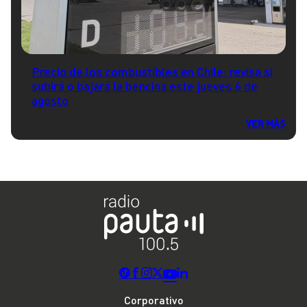
Precio de los combustibles en Chile: revisa si
subirá o bajará la bencina este jueves 6 de
agosto
VER MÁS
Corporativo