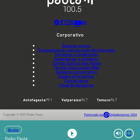
Corporativo
Quienes somos
Transparencia y declaración de intereses
Términos y condiciones
Sugerencias y reclamos
Tarifas Electorales Radio
Tarifas Electorales Web
Gobierno corporativo
Equipo informativo
Contáctenos
Canal de denuncias
Antofagasta
99.1
Valparaíso
96.7
Temuco
96.7
Copyright © 2022 Radio Pauta
Potenciado por
Digitalproserver 2024
En vivo
Radio Pauta