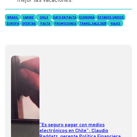
BRASIL
CARIBE
CHILE
DATO EN PAUTA
ECONOMÍA
ESTADOS UNIDOS
EUROPA
OFERTAS
PAUTA
PROMOCIONES
TRAVEL SALE 2025
VIAJES
“Es seguro pagar con medios
electrónicos en Chile”: Claudio
Raddatz, gerente Política Financiera