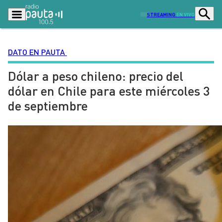
STREAMING
EN VIVO
DATO EN PAUTA
Dólar a peso chileno: precio del
Podcasts
Programas
dólar en Chile para este miércoles 3
Lo Último
Actualidad
de septiembre
Ciudad
Economía
Radio en vivo
Sostenibilidad
Tendencias
Deportes
Entretención y Cultura
Opinión
Dato en Pauta
Señal 2
Contenido Patrocinado