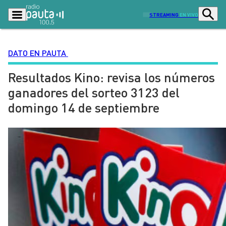
STREAMING
EN VIVO
DATO EN PAUTA
Resultados Kino: revisa los números
Podcasts
Programas
ganadores del sorteo 3123 del
Lo Último
Actualidad
domingo 14 de septiembre
Ciudad
Economía
Radio en vivo
Sostenibilidad
Tendencias
Deportes
Entretención y Cultura
Opinión
Dato en Pauta
Señal 2
Contenido Patrocinado