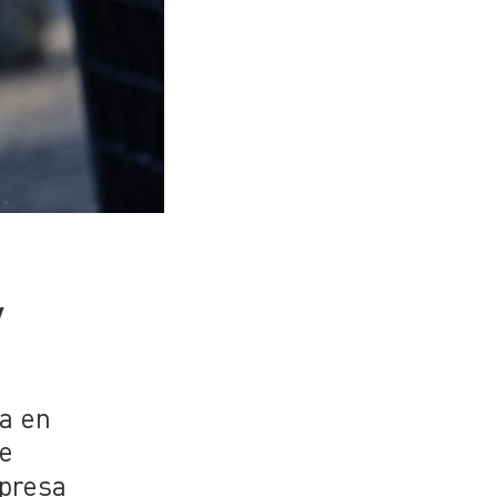
y
a en
te
mpresa