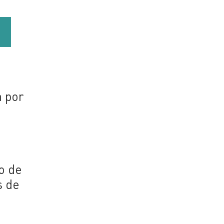
a por
o de
s de