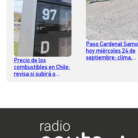
Paso Cardenal Samo
hoy miércoles 24 de
septiembre: clima,
Precio de los
estado y horario par
combustibles en Chile:
cruzar
revisa si subirá o
bajará la bencina este
jueves 25 de
septiembre