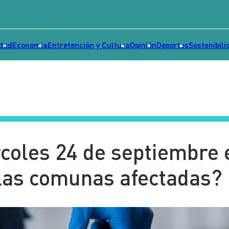
idad
Economía
Entretención y Cultura
Opinión
Deportes
Sostenibili
coles 24 de septiembre 
 las comunas afectadas?