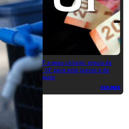
UF a peso chileno: precio de
la UF para este jueves 6 de
agosto
VER MÁS