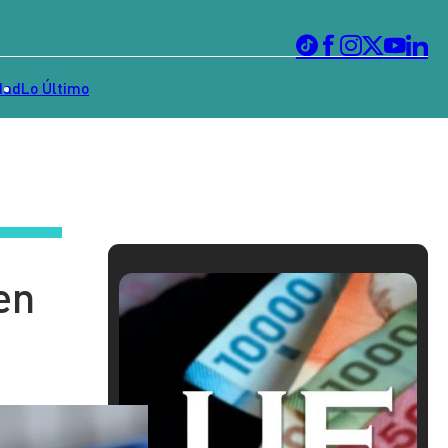
dad
Lo Último
en