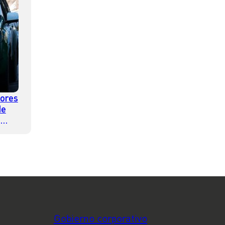
dores
de
,
para
Gobierno corporativo