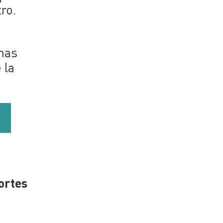
ro.
unas
 la
ortes