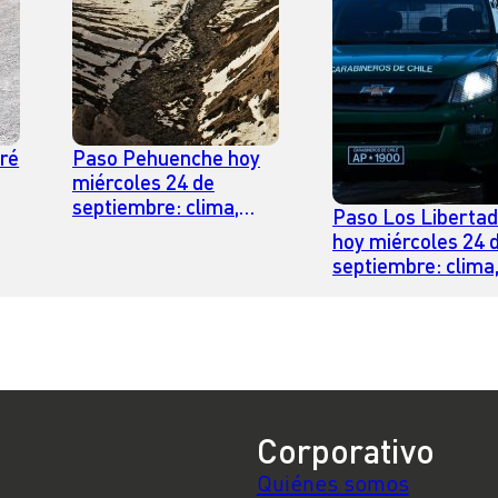
ré
Paso Pehuenche hoy
miércoles 24 de
septiembre: clima,
Paso Los Liberta
a
estado y horario para
hoy miércoles 24 
cruzar
septiembre: clima
estado y horario 
cruzar
Corporativo
Quiénes somos