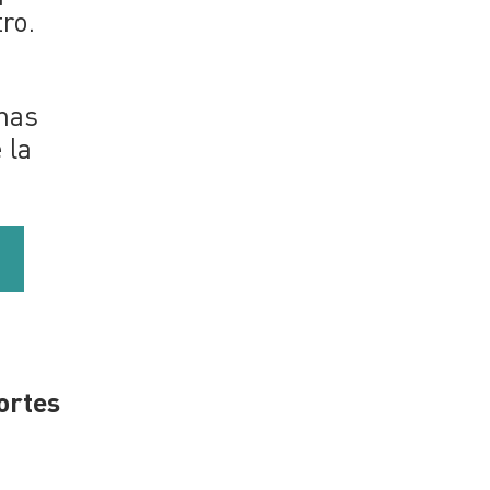
ro.
unas
 la
ortes