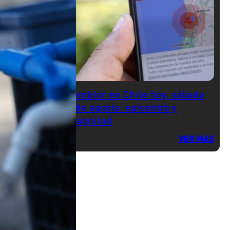
Temblor en Chile hoy, sábado
8 de agosto: epicentro y
magnitud
VER MÁS