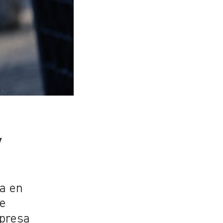
y
a en
te
mpresa