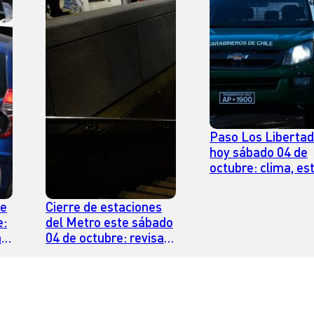
Paso Los Liberta
hoy sábado 04 de
octubre: clima, es
y horario para cru
te
Cierre de estaciones
e:
del Metro este sábado
as
04 de octubre: revisa
el estado de la red en
Santiago