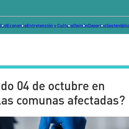
idad
Economía
Entretención y Cultura
Opinión
Deportes
Sostenibili
do 04 de octubre en
 las comunas afectadas?