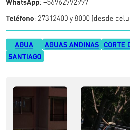
WhatsApp
: +56962992997
Teléfono
: 27312400 y 8000 (desde celu
AGUA
AGUAS ANDINAS
CORTE 
SANTIAGO