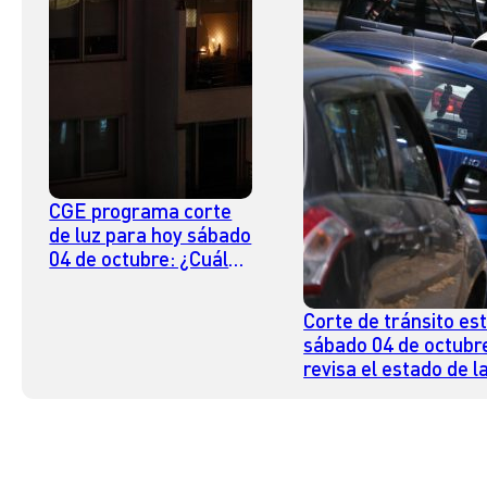
CGE programa corte
de luz para hoy sábado
04 de octubre: ¿Cuáles
son las comunas
afectadas?
Corte de tránsito es
sábado 04 de octubr
revisa el estado de l
calles en Santiago