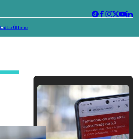
dad
Lo Último