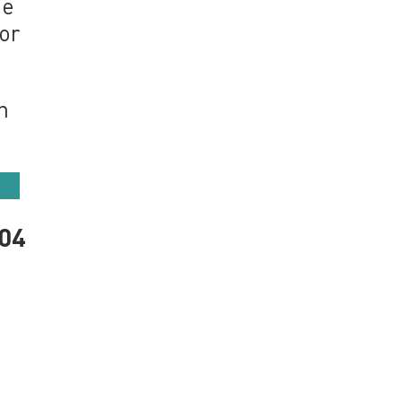
ue
por
n
 04