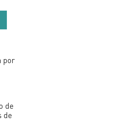
a por
o de
s de