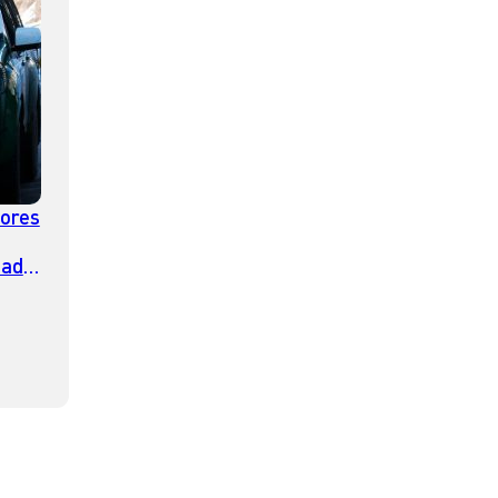
dores
tado
zar