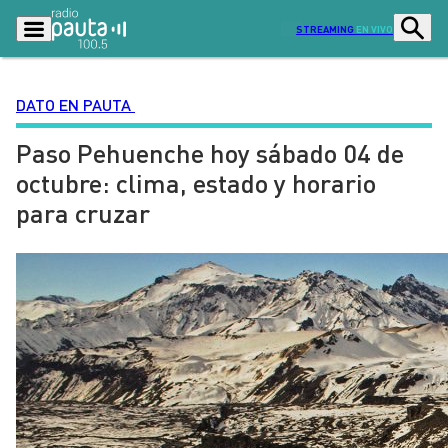
STREAMING
EN VIVO
DATO EN PAUTA
Paso Pehuenche hoy sábado 04 de
Podcasts
Programas
octubre: clima, estado y horario
Lo Último
Actualidad
para cruzar
Ciudad
Economía
Radio en vivo
Sostenibilidad
Tendencias
Deportes
Entretención y Cultura
Opinión
Dato en Pauta
Señal 2
Contenido Patrocinado