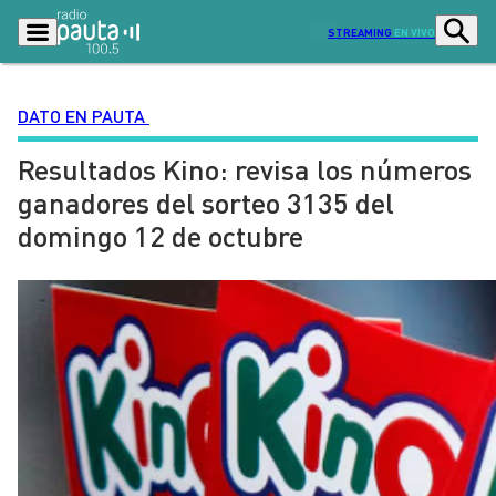
STREAMING
EN VIVO
DATO EN PAUTA
Resultados Kino: revisa los números
Podcasts
Programas
ganadores del sorteo 3135 del
Lo Último
Actualidad
domingo 12 de octubre
Ciudad
Economía
Radio en vivo
Sostenibilidad
Tendencias
Deportes
Entretención y Cultura
Opinión
Dato en Pauta
Señal 2
Contenido Patrocinado