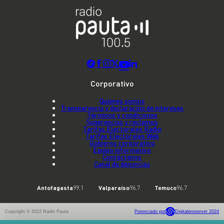
Corporativo
Quienes somos
Transparencia y declaración de intereses
Términos y condiciones
Sugerencias y reclamos
Tarifas Electorales Radio
Tarifas Electorales Web
Gobierno corporativo
Equipo informativo
Contáctenos
Canal de denuncias
Antofagasta
99.1
Valparaíso
96.7
Temuco
96.7
Copyright © 2022 Radio Pauta
Potenciado por
Digitalproserver 2024