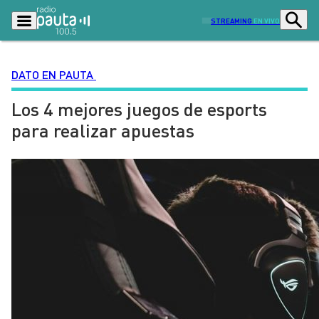
STREAMING
EN VIVO
DATO EN PAUTA
Los 4 mejores juegos de esports
Podcasts
Programas
para realizar apuestas
Lo Último
Actualidad
Ciudad
Economía
Radio en vivo
Sostenibilidad
Tendencias
Deportes
Entretención y Cultura
Opinión
Dato en Pauta
Señal 2
Contenido Patrocinado