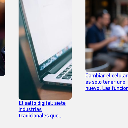
Cambiar el celular
es solo tener uno
nuevo: Las funcio
que sí se notan en 
uso diario
El salto digital: siete
industrias
tradicionales que
prosperan en el
mundo online