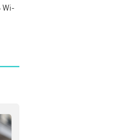
6 Wi-
o