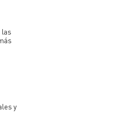
 las
 más
s
ales y