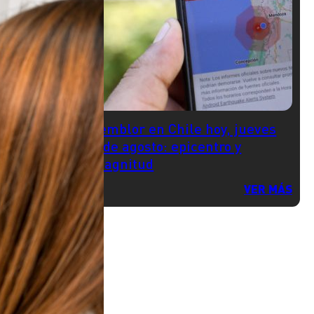
Temblor en Chile hoy, jueves
6 de agosto: epicentro y
magnitud
VER MÁS