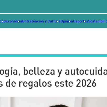
idad
Economía
Entretención y Cultura
Opinión
Deportes
Sostenibili
ogía, belleza y autocuid
s de regalos este 2026