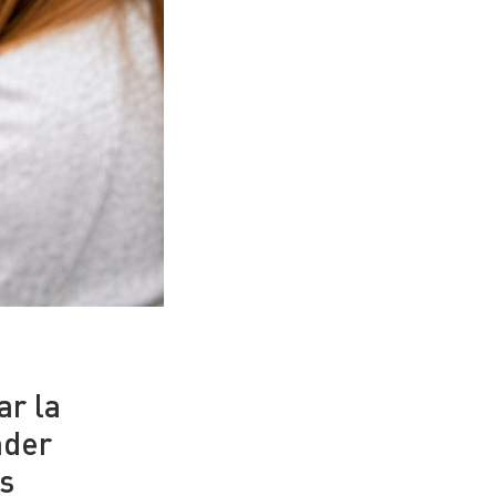
ar la
nder
s