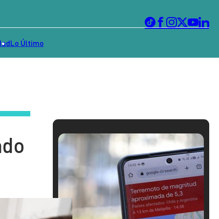
dad
Lo Último
ado