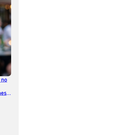
 no
nes
el