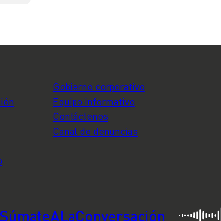
Gobierno corporativo
ción
Equipo informativo
Contáctenos
Canal de denuncias
o
SúmateALaConversación