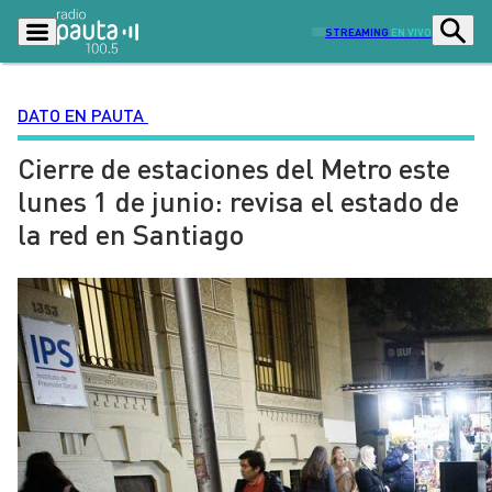
STREAMING
EN VIVO
DATO EN PAUTA
Cierre de estaciones del Metro este
Podcasts
Programas
lunes 1 de junio: revisa el estado de
Lo Último
Actualidad
la red en Santiago
Ciudad
Economía
Radio en vivo
Sostenibilidad
Tendencias
Deportes
Entretención y Cultura
Opinión
Dato en Pauta
Señal 2
Contenido Patrocinado