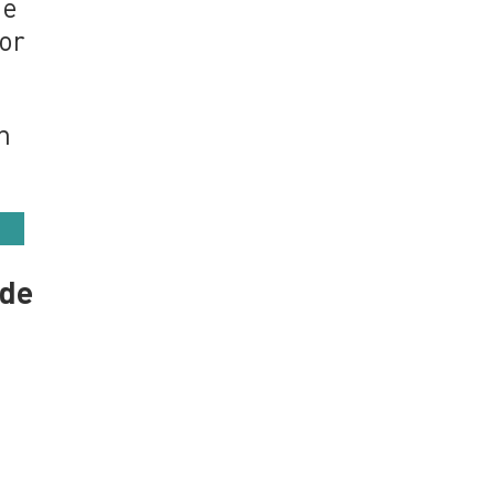
ue
por
n
 de