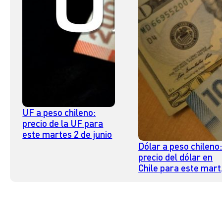
UF a peso chileno:
precio de la UF para
este martes 2 de junio
Dólar a peso chileno
precio del dólar en
Chile para este mar
2 de junio