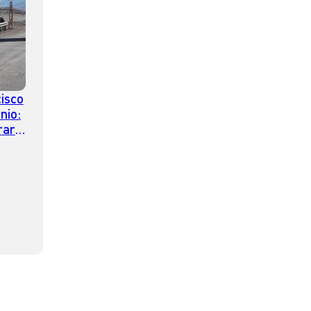
isco
nio:
rario