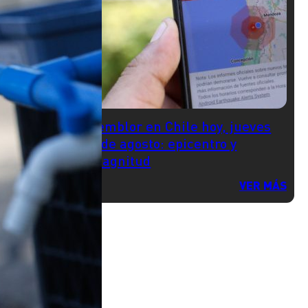
Temblor en Chile hoy, jueves
6 de agosto: epicentro y
magnitud
VER MÁS