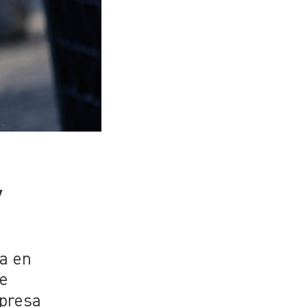
y
a en
te
mpresa