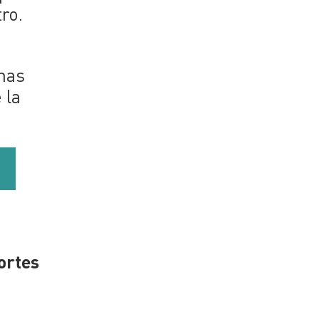
ro.
unas
 la
ortes