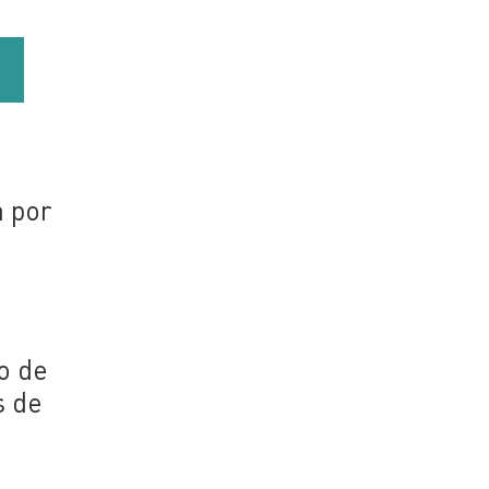
a por
o de
s de