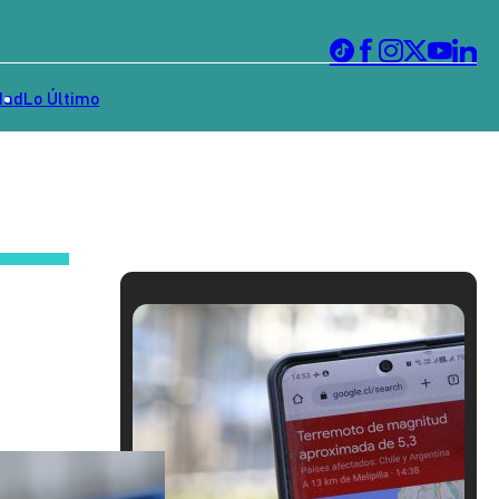
dad
Lo Último