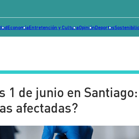
idad
Economía
Entretención y Cultura
Opinión
Deportes
Sostenibili
 1 de junio en Santiago:
as afectadas?