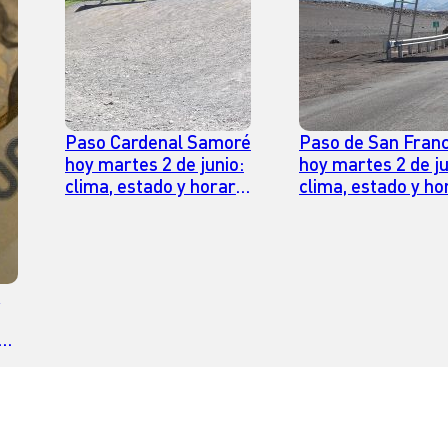
Paso Cardenal Samoré
Paso de San Franc
hoy martes 2 de junio:
hoy martes 2 de ju
clima, estado y horario
clima, estado y ho
para cruzar
para cruzar
:
tes