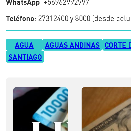
WhatsApp
: +56962992997
Teléfono
: 27312400 y 8000 (desde celu
AGUA
AGUAS ANDINAS
CORTE 
SANTIAGO