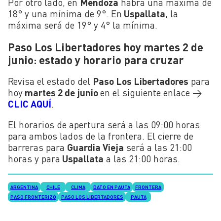
Por otro lado, en
Mendoza
habrá una máxima de
18° y una mínima de 9°. En
Uspallata
, la
máxima será de 19° y 4° la mínima.
Paso Los Libertadores hoy martes 2 de
junio: estado y horario para cruzar
Revisa el estado del
Paso Los Libertadores
para
hoy
martes 2 de juni
o
en el siguiente enlace →
CLIC AQUÍ
.
El horarios de apertura será a las 09:00 horas
para ambos lados de la frontera. El cierre de
barreras para
Guardia Vieja
será a las 21:00
horas y para
Uspallata
a las 21:00 horas.
ARGENTINA
CHILE
CLIMA
DATO EN PAUTA
FRONTERA
PASO FRONTERIZO
PASO LOS LIBERTADORES
PAUTA