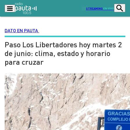
STREAMING
EN VIVO
DATO EN PAUTA
Paso Los Libertadores hoy martes 2
Podcasts
Programas
de junio: clima, estado y horario
Lo Último
Actualidad
para cruzar
Ciudad
Economía
Radio en vivo
Sostenibilidad
Tendencias
Deportes
Entretención y Cultura
Opinión
Dato en Pauta
Señal 2
Contenido Patrocinado