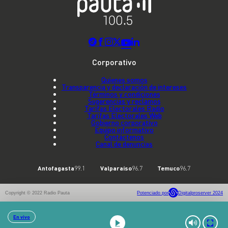
Corporativo
Quienes somos
Transparencia y declaración de intereses
Términos y condiciones
Sugerencias y reclamos
Tarifas Electorales Radio
Tarifas Electorales Web
Gobierno corporativo
Equipo informativo
Contáctenos
Canal de denuncias
Antofagasta
99.1
Valparaíso
96.7
Temuco
96.7
Copyright © 2022 Radio Pauta
Potenciado por
Digitalproserver 2024
En vivo