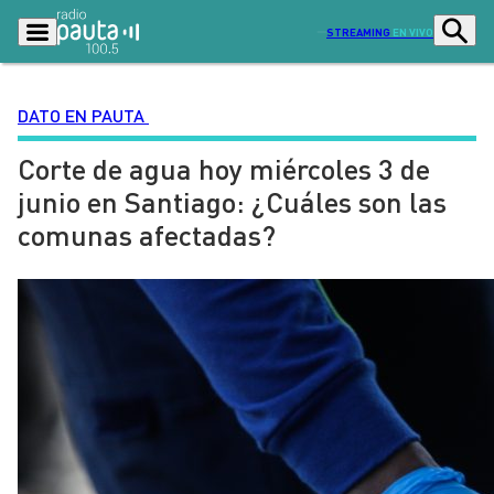
STREAMING
EN VIVO
DATO EN PAUTA
Corte de agua hoy miércoles 3 de
Podcasts
Programas
junio en Santiago: ¿Cuáles son las
Lo Último
Actualidad
comunas afectadas?
Ciudad
Economía
Radio en vivo
Sostenibilidad
Tendencias
Deportes
Entretención y Cultura
Opinión
Dato en Pauta
Señal 2
Contenido Patrocinado