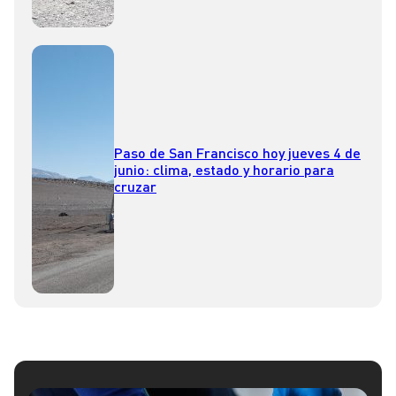
Paso de San Francisco hoy jueves 4 de
junio: clima, estado y horario para
cruzar