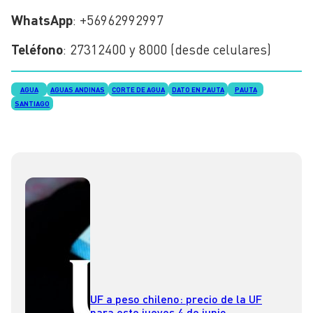
WhatsApp
: +56962992997
Teléfono
: 27312400 y 8000 (desde celulares)
AGUA
AGUAS ANDINAS
CORTE DE AGUA
DATO EN PAUTA
PAUTA
SANTIAGO
UF a peso chileno: precio de la UF
para este jueves 4 de junio