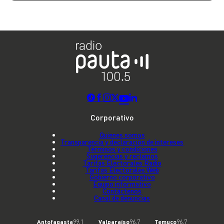
Corporativo
Quienes somos
Transparencia y declaración de intereses
Términos y condiciones
Sugerencias y reclamos
Tarifas Electorales Radio
Tarifas Electorales Web
Gobierno corporativo
Equipo informativo
Contáctenos
Canal de denuncias
Antofagasta
99.1
Valparaíso
96.7
Temuco
96.7