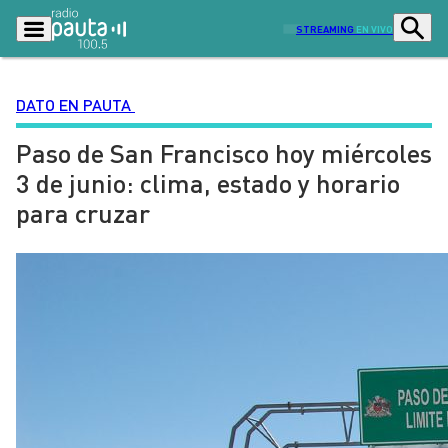
STREAMING
EN VIVO
DATO EN PAUTA
Paso de San Francisco hoy miércoles
Podcasts
Programas
3 de junio: clima, estado y horario
Lo Último
Actualidad
para cruzar
Ciudad
Economía
Radio en vivo
Sostenibilidad
Tendencias
Deportes
Entretención y Cultura
Opinión
Dato en Pauta
Señal 2
Contenido Patrocinado