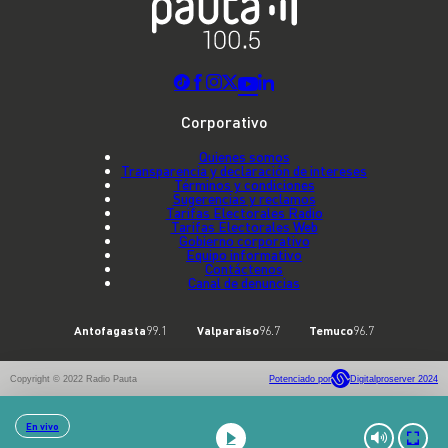
Corporativo
Quienes somos
Transparencia y declaración de intereses
Términos y condiciones
Sugerencias y reclamos
Tarifas Electorales Radio
Tarifas Electorales Web
Gobierno corporativo
Equipo informativo
Contáctenos
Canal de denuncias
Antofagasta
99.1
Valparaíso
96.7
Temuco
96.7
Copyright © 2022 Radio Pauta
Potenciado por
Digitalproserver 2024
En vivo