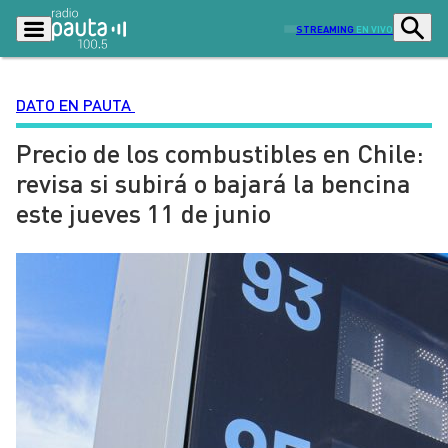
STREAMING
EN VIVO
DATO EN PAUTA
Precio de los combustibles en Chile:
Podcasts
Programas
revisa si subirá o bajará la bencina
Lo Último
Actualidad
este jueves 11 de junio
Ciudad
Economía
Radio en vivo
Sostenibilidad
Tendencias
Deportes
Entretención y Cultura
Opinión
Dato en Pauta
Señal 2
Contenido Patrocinado