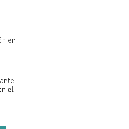
ón en
tante
n el