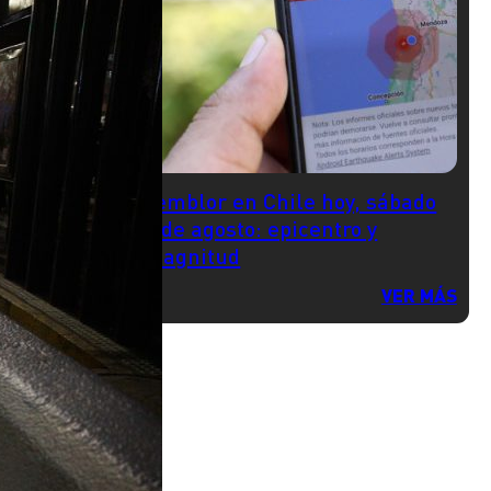
Temblor en Chile hoy, sábado
8 de agosto: epicentro y
magnitud
VER MÁS