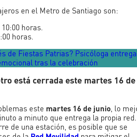
jeros en el Metro de Santiago son:
 10:00 horas.
1:00 horas.
ués de Fiestas Patrias? Psicóloga entrega
mocional tras la celebración
tro está cerrada este martes 16 de
martes 16 de junio
problemas este
, lo mej
inuto a minuto que entrega la propia red
rre de una estación, es posible que se
Red Movilidad
uses de la
para mitigar el