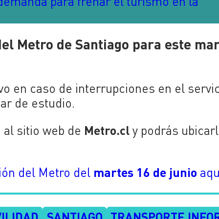
emanda para frenar el turismo en la
del Metro de Santiago para este ma
tivo en caso de interrupciones en el servi
ar de estudio.
Metro.cl
 al sitio web de
y podrás ubicar
martes 16 de junio
ción del Metro del
aqu
ILIDAD
SANTIAGO
TRANSPORTE INFO