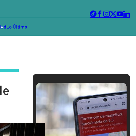
dad
Lo Último
de