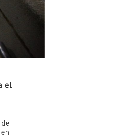
a el
 de
 en