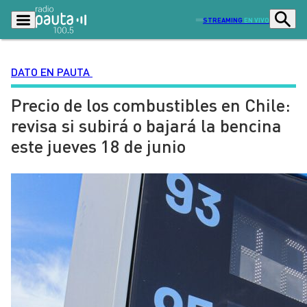
STREAMING
EN VIVO
DATO EN PAUTA
Precio de los combustibles en Chile:
Podcasts
Programas
revisa si subirá o bajará la bencina
Lo Último
Actualidad
este jueves 18 de junio
Ciudad
Economía
Radio en vivo
Sostenibilidad
Tendencias
Deportes
Entretención y Cultura
Opinión
Dato en Pauta
Señal 2
Contenido Patrocinado