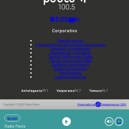
Corporativo
Quienes somos
Transparencia y declaración de intereses
Términos y condiciones
Sugerencias y reclamos
Tarifas Electorales Radio
Tarifas Electorales Web
Gobierno corporativo
Equipo informativo
Contáctenos
Canal de denuncias
Antofagasta
99.1
Valparaíso
96.7
Temuco
96.7
Copyright © 2022 Radio Pauta
Potenciado por
Digitalproserver 2024
En vivo
Radio Pauta