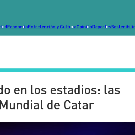
idad
Economía
Entretención y Cultura
Opinión
Deportes
Sostenibili
o en los estadios: las
Mundial de Catar