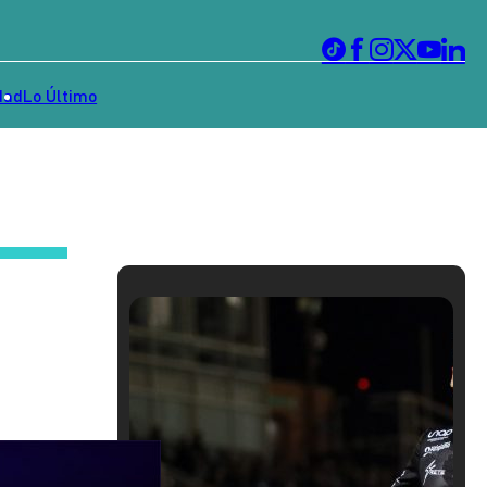
dad
Lo Último