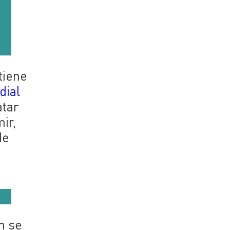
tiene
ial
atar
ir,
de
e
n se