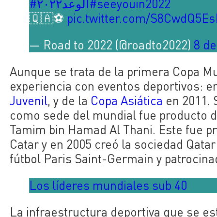
#الوعد٢٠٢٢
#seeyouin2022
🇶🇦⚽️
pic.twitter.com/S8CwdQ5E
— Road to 2022 (@roadto2022)
8 de
Aunque se trata de la primera Copa Mu
experiencia con eventos deportivos: en
Juvenil
, y de la
Copa Asiática
en 2011. S
como sede del mundial fue producto de 
Tamim bin Hamad Al Thani.
Este fue p
Catar y en 2005 creó la sociedad Qatar
fútbol Paris Saint-Germain y patrocin
Los líderes mundiales sub 40
La infraestructura deportiva que se e