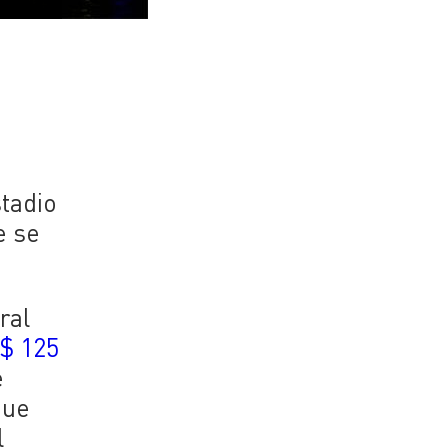
stadio
e se
ral
S$ 125
e
que
l