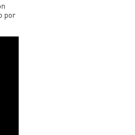
on
o por