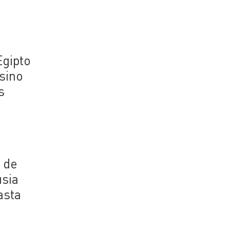
Egipto
 sino
s
n de
usia
asta