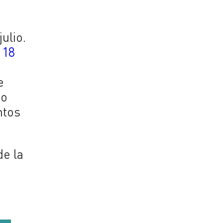
ulio.
 18
e
no
ntos
de la