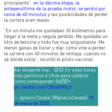
principiante”:
en la décima etapa, la
antepenúltima de la prueba motor, se perdió por
cerca de 40 minutos
y las posibilidades de perder
la carrera eran reales.
“En un minuto me quedaban 30 kilómetros para
llegar a la meta y seguía perdido. Me quedaba un
litro de bencina y todo fue muy angustiante. Me
dieron ganas de llorar y dije: cómo vine a perder
la carrera con 40 minutos de ventaja, cuando no
sé dónde estoy”, recordó el piloto nacional.
Así desperté hoy… 😉😉 En unas horas
más partimos a Chile para celebrar
como corresponde! 🥳🍾😈⚡️
pic.twitter.com/CBbi6S9bLY
— Ignacio Casale (@IgnacioCasale)
18
de enero de 2020