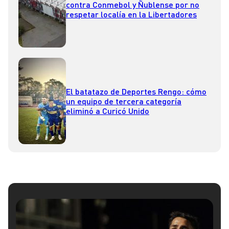
contra Conmebol y Ñublense por no
respetar localía en la Libertadores
El batatazo de Deportes Rengo: cómo
un equipo de tercera categoría
eliminó a Curicó Unido