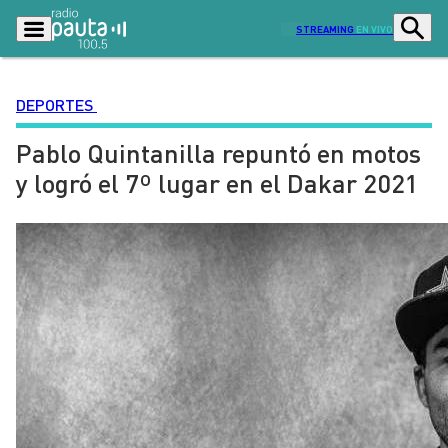
STREAMING
EN VIVO
DEPORTES
Pablo Quintanilla repuntó en motos
Podcasts
Programas
y logró el 7º lugar en el Dakar 2021
Lo Último
Actualidad
Ciudad
Economía
Radio en vivo
Sostenibilidad
Tendencias
Deportes
Entretención y Cultura
Opinión
Dato en Pauta
Señal 2
Contenido Patrocinado