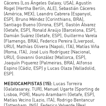
Cáceres (Los Ángeles Galaxy, USA), Agustín
Rogel (Hertha Berlín, ALE), Sebastián Cáceres
(América, MEX), Leandro Cabrera (Espanyol,
ESP), Bruno Méndez (Corinthians, BRA),
Santiago Bueno (Girona, ESP), Gastón Álvarez
(Getafe, ESP), Ronald Araújo (Barcelona, ESP),
Damián Suárez (Getafe, ESP), Guillermo Varela
(Flamengo, BRA), Federico Pereira (Liverpool,
URU), Mathías Olivera (Napoli, ITA), Matías Viña
(Roma, ITA), José Luis Rodríguez (Nacional,
URU), Giovanni González (Mallorca, ESP),
Joaquín Piquerez (Palmeiras, BRA), Alfonso
Espino (Cádiz, ESP) y Lucas Olaza (Valladolid,
ESP).
MEDIOCAMPISTAS (15):
Lucas Torreira
(Galatasaray, TUR), Manuel Ugarte (Sporting de
Lisboa, POR), Mauro Arambarri (Getafe, ESP),
Matías Vecino (Lazio, ITA), Rodrigo Bentancur
(Tottenham, ING), Federico Valverde (Real