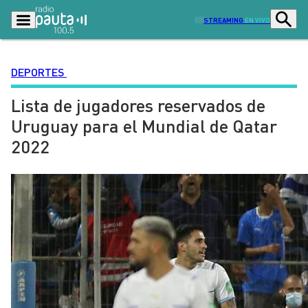
STREAMING
EN VIVO
DEPORTES
Lista de jugadores reservados de
Podcasts
Programas
Uruguay para el Mundial de Qatar
Lo Último
Actualidad
2022
Ciudad
Economía
Radio en vivo
Sostenibilidad
Tendencias
Deportes
Entretención y Cultura
Opinión
Dato en Pauta
Señal 2
Contenido Patrocinado