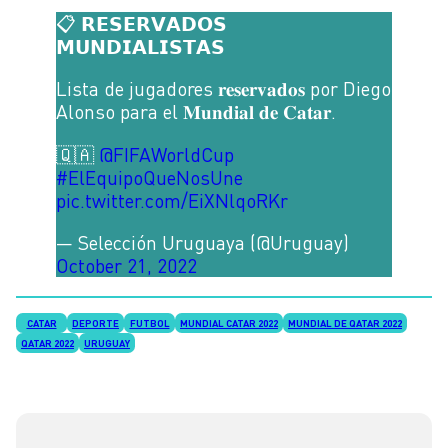
📋 𝗥𝗘𝗦𝗘𝗥𝗩𝗔𝗗𝗢𝗦
𝗠𝗨𝗡𝗗𝗜𝗔𝗟𝗜𝗦𝗧𝗔𝗦
Lista de jugadores 𝐫𝐞𝐬𝐞𝐫𝐯𝐚𝐝𝐨𝐬 por Diego
Alonso para el 𝐌𝐮𝐧𝐝𝐢𝐚𝐥 𝐝𝐞 𝐂𝐚𝐭𝐚𝐫.
🇶🇦
@FIFAWorldCup
#ElEquipoQueNosUne
pic.twitter.com/EiXNlqoRKr
— Selección Uruguaya (@Uruguay)
October 21, 2022
CATAR
DEPORTE
FUTBOL
MUNDIAL CATAR 2022
MUNDIAL DE QATAR 2022
QATAR 2022
URUGUAY