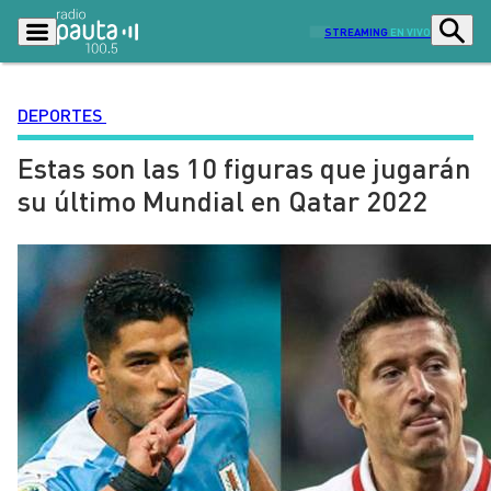
STREAMING
EN VIVO
DEPORTES
Estas son las 10 figuras que jugarán
Podcasts
Programas
su último Mundial en Qatar 2022
Lo Último
Actualidad
Ciudad
Economía
Radio en vivo
Sostenibilidad
Tendencias
Deportes
Entretención y Cultura
Opinión
Dato en Pauta
Señal 2
Contenido Patrocinado