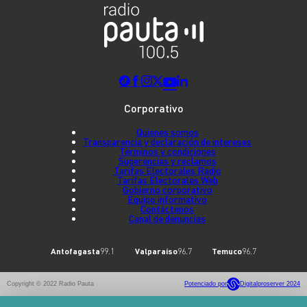
Corporativo
Quienes somos
Transparencia y declaración de intereses
Términos y condiciones
Sugerencias y reclamos
Tarifas Electorales Radio
Tarifas Electorales Web
Gobierno corporativo
Equipo informativo
Contáctenos
Canal de denuncias
Antofagasta
99.1
Valparaíso
96.7
Temuco
96.7
Copyright © 2022 Radio Pauta
Potenciado por
Digitalproserver 2024