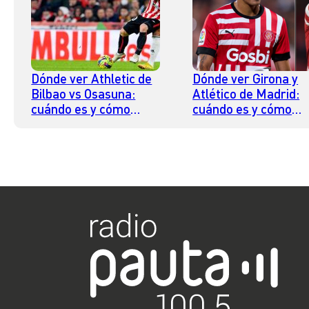
Dónde ver Athletic de
Dónde ver Girona y
Bilbao vs Osasuna:
Atlético de Madrid:
cuándo es y cómo
cuándo es y cómo
verlo online en
verlo online en
streaming
streaming