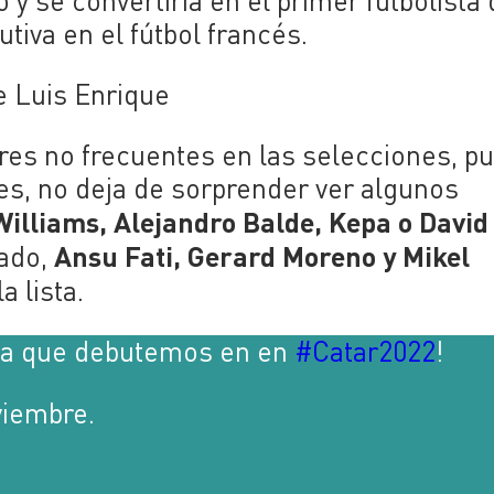
o y se convertiría en el primer futbolista
tiva en el fútbol francés.
e Luis Enrique
res no frecuentes en las selecciones, p
es, no deja de sorprender ver algunos
Williams, Alejandro Balde, Kepa o David
Ansu Fati, Gerard Moreno y Mikel
tado,
 lista.
ra que debutemos en en
#Catar2022
!
viembre.