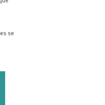
 que
ues se