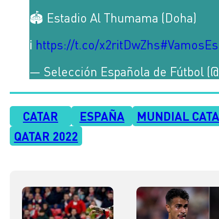
🏟 Estadio Al Thumama (Doha)
ℹ️
https://t.co/x2ritDwZhs
#VamosEs
— Selección Española de Fútbol (
CATAR
ESPAÑA
MUNDIAL CATA
QATAR 2022