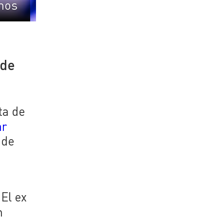
mos
 de
sta de
ar
 de
El ex
n