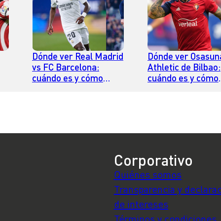
Dónde ver Real Madrid
Dónde ver Osasun
vs FC Barcelona:
Athletic de Bilbao:
cuándo es y cómo
cuándo es y cómo
verlo online en
verlo online en
streaming
streaming
Corporativo
Quiénes somos
Transparencia y declara
de intereses
Términos y condiciones