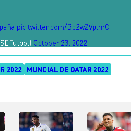
paña
pic.twitter.com/Bb2wZVplmC
@SEFutbol)
October 23, 2022
R 2022
MUNDIAL DE QATAR 2022