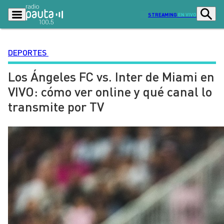
STREAMING
EN VIVO
DEPORTES
Los Ángeles FC vs. Inter de Miami en
Podcasts
Programas
VIVO: cómo ver online y qué canal lo
Lo Último
Actualidad
transmite por TV
Ciudad
Economía
Radio en vivo
Sostenibilidad
Tendencias
Deportes
Entretención y Cultura
Opinión
Dato en Pauta
Señal 2
Contenido Patrocinado