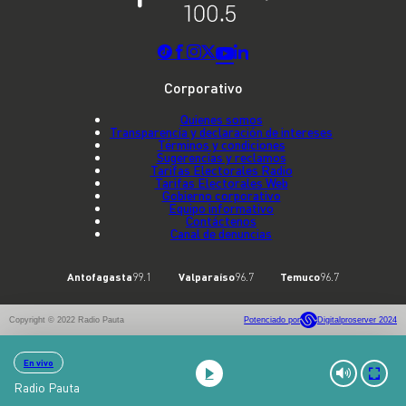
Corporativo
Quienes somos
Transparencia y declaración de intereses
Términos y condiciones
Sugerencias y reclamos
Tarifas Electorales Radio
Tarifas Electorales Web
Gobierno corporativo
Equipo informativo
Contáctenos
Canal de denuncias
Antofagasta
99.1
Valparaíso
96.7
Temuco
96.7
Copyright © 2022 Radio Pauta
Potenciado por
Digitalproserver 2024
En vivo
Radio Pauta