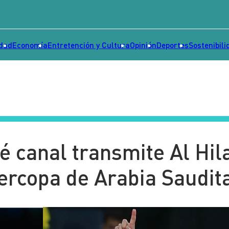
idad
Economía
Entretención y Cultura
Opinión
Deportes
Sostenibili
é canal transmite Al Hil
percopa de Arabia Saudit