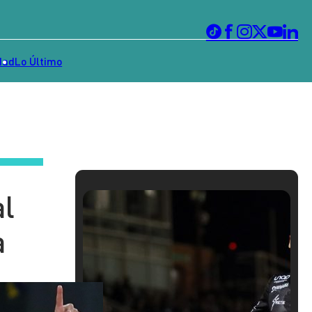
dad
Lo Último
al
a