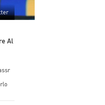
tter
re Al
assr
rlo