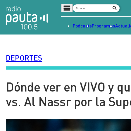
Podcasts
Programas
Actual
Home
Radio en vivo
DEPORTES
Streaming
Señal 2
Tendencias
Dónde ver en VIVO y qu
Dato en Pauta
vs. Al Nassr por la Su
Contenido Patrocinado