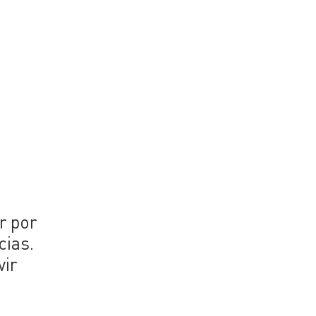
r por
cias.
vir