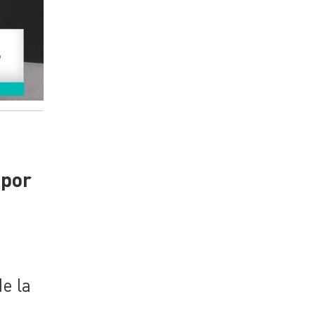
 por
de la