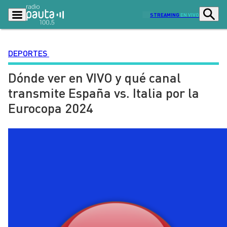
STREAMING
EN VIVO
DEPORTES
Dónde ver en VIVO y qué canal
Podcasts
Programas
transmite España vs. Italia por la
Lo Último
Actualidad
Eurocopa 2024
Ciudad
Economía
Radio en vivo
Sostenibilidad
Tendencias
Deportes
Entretención y Cultura
Opinión
Dato en Pauta
Señal 2
Contenido Patrocinado