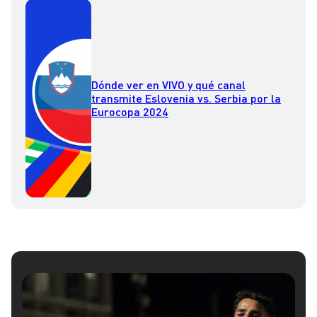
Dónde ver en VIVO y qué canal
transmite Eslovenia vs. Serbia por la
Eurocopa 2024