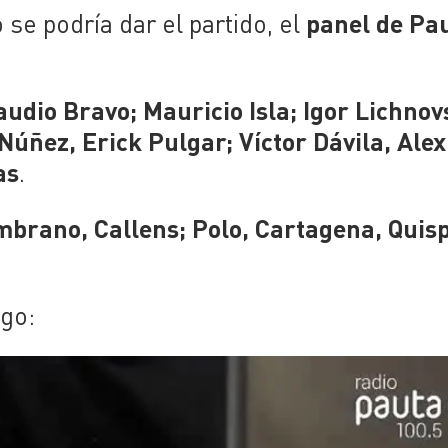
panel de Pa
se podría dar el partido, el
audio Bravo; Mauricio Isla; Igor Lichnov
Núñez, Erick Pulgar; Víctor Dávila, Alex
as
.
mbrano, Callens; Polo, Cartagena, Quis
ego: