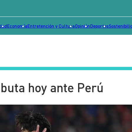
idad
Economía
Entretención y Cultura
Opinión
Deportes
Sostenibili
ebuta hoy ante Perú