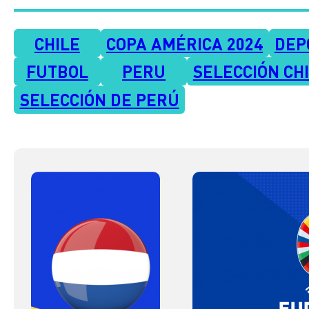
CHILE
COPA AMÉRICA 2024
DEP
FUTBOL
PERU
SELECCIÓN CH
SELECCIÓN DE PERÚ