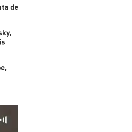
uta de
sky,
is
pe,