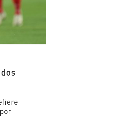
ados
efiere
 por
n