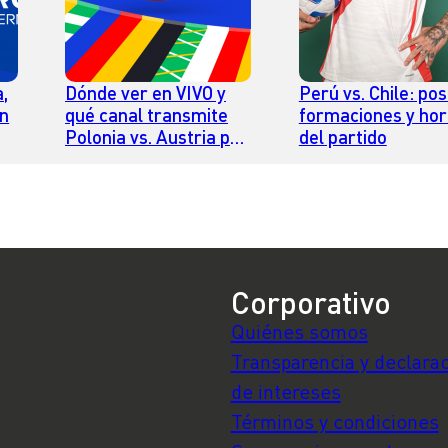
,
Dónde ver en VIVO y
Perú vs. Chile: pos
en
qué canal transmite
formaciones y hor
Polonia vs. Austria por
del partido
la Eurocopa 2024
Corporativo
Quiénes somos
Transparencia y declara
de intereses
Términos y condiciones