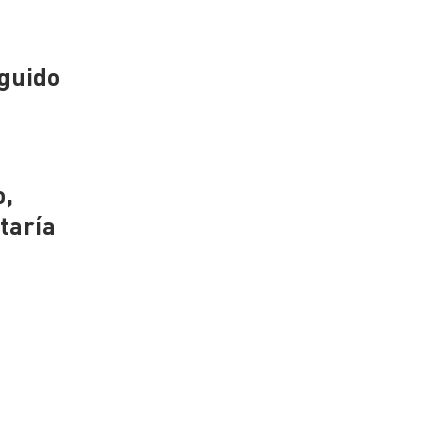
eguido
o,
taría