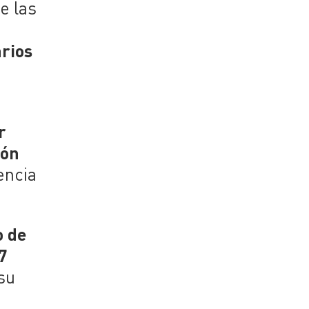
e las
rios
r
ión
sencia
o de
7
su