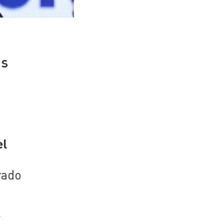
us
el
rado
y