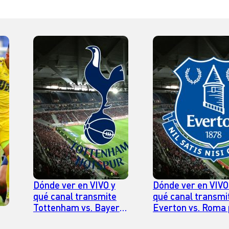
Dónde ver en VIVO y
Dónde ver en VIVO
qué canal transmite
qué canal transmi
Tottenham vs. Bayern
Everton vs. Roma 
Múnich por Amistoso
Amistoso