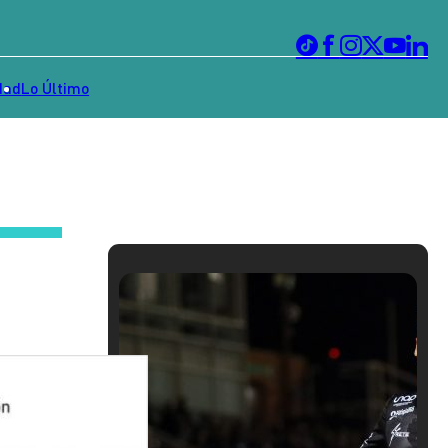
dad
Lo Último