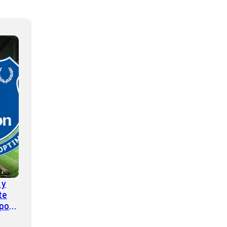
 y
te
por