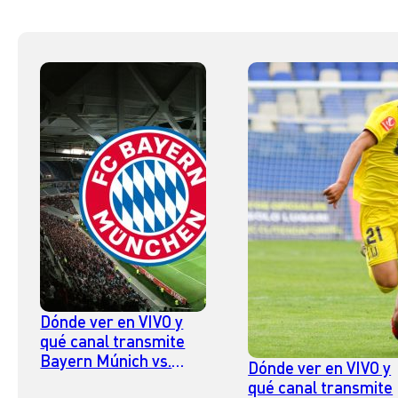
Dónde ver en VIVO y
qué canal transmite
Bayern Múnich vs.
Dónde ver en VIVO y
WSG Tirol por
qué canal transmite