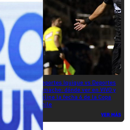
Deportes Iquique vs Deportes
Limache: dónde ver en VIVO y
online la fecha 6 de la Copa
Chile
VER MÁS