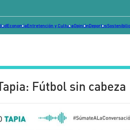
idad
Economía
Entretención y Cultura
Opinión
Deportes
Sostenibili
apia: Fútbol sin cabeza