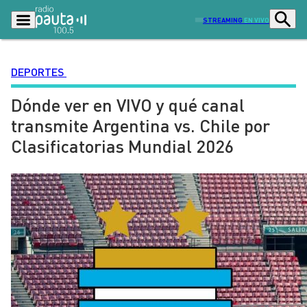
STREAMING
EN VIVO
DEPORTES
Dónde ver en VIVO y qué canal
Podcasts
Programas
transmite Argentina vs. Chile por
Lo Último
Actualidad
Clasificatorias Mundial 2026
Ciudad
Economía
Radio en vivo
Sostenibilidad
Tendencias
Deportes
Entretención y Cultura
Opinión
Dato en Pauta
Señal 2
Contenido Patrocinado