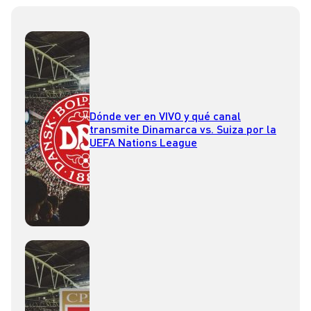
Dónde ver en VIVO y qué canal
transmite Dinamarca vs. Suiza por la
UEFA Nations League