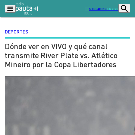
STREAMING
EN VIVO
DEPORTES
Dónde ver en VIVO y qué canal
Podcasts
Programas
transmite River Plate vs. Atlético
Lo Último
Actualidad
Mineiro por la Copa Libertadores
Ciudad
Economía
Radio en vivo
Sostenibilidad
Tendencias
Deportes
Entretención y Cultura
Opinión
Dato en Pauta
Señal 2
Contenido Patrocinado