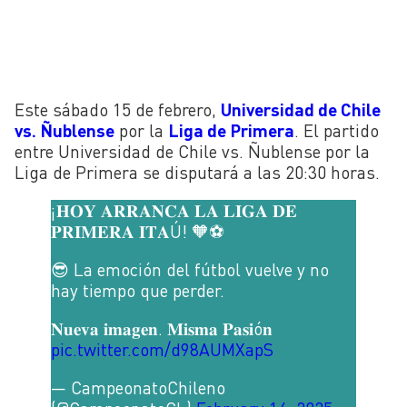
Este sábado 15 de febrero,
Universidad de Chile
vs. Ñublense
por la
Liga de Primera
. El partido
entre Universidad de Chile vs. Ñublense por la
Liga de Primera se disputará a las 20:30 horas.
¡𝐇𝐎𝐘 𝐀𝐑𝐑𝐀𝐍𝐂𝐀 𝐋𝐀 𝐋𝐈𝐆𝐀 𝐃𝐄
𝐏𝐑𝐈𝐌𝐄𝐑𝐀 𝐈𝐓𝐀Ú! 🧡⚽
😎 La emoción del fútbol vuelve y no
hay tiempo que perder.
𝐍𝐮𝐞𝐯𝐚 𝐢𝐦𝐚𝐠𝐞𝐧. 𝐌𝐢𝐬𝐦𝐚 𝐏𝐚𝐬𝐢ó𝐧
pic.twitter.com/d98AUMXapS
— CampeonatoChileno