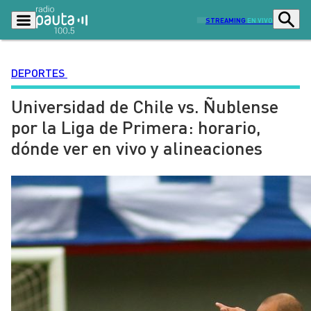
STREAMING
EN VIVO
DEPORTES
Universidad de Chile vs. Ñublense
Podcasts
Programas
por la Liga de Primera: horario,
Lo Último
Actualidad
dónde ver en vivo y alineaciones
Ciudad
Economía
Radio en vivo
Sostenibilidad
Tendencias
Deportes
Entretención y Cultura
Opinión
Dato en Pauta
Señal 2
Contenido Patrocinado