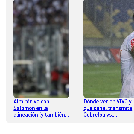
Almirón va con
Dónde ver en VIVO y
Salomón en la
qué canal transmite
alineación (y también
Cobreloa vs.
con De Paul)
Universidad de
Concepción por la