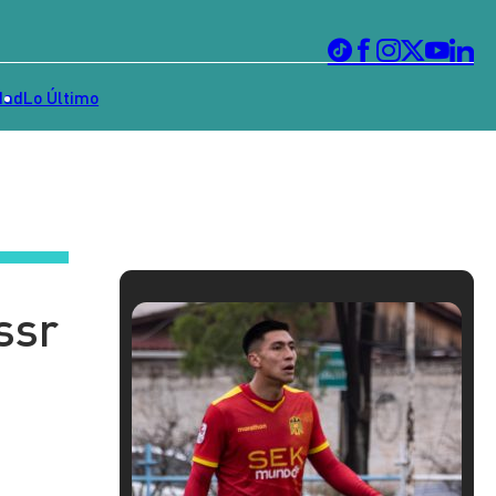
dad
Lo Último
ssr