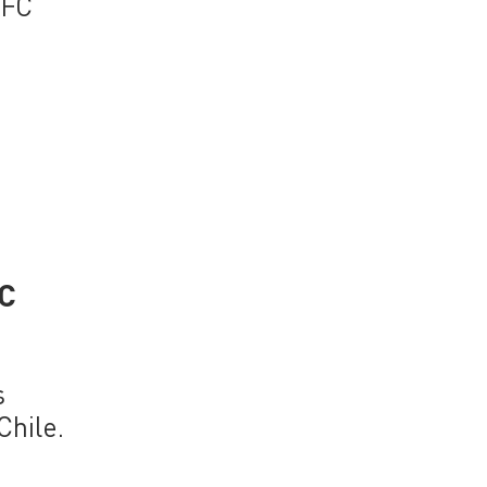
AFC
FC
s
Chile.