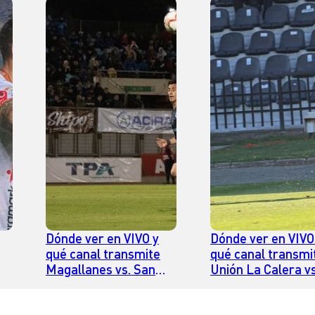
Dónde ver en VIVO y
Dónde ver en VIVO
qué canal transmite
qué canal transmi
Magallanes vs. San
Unión La Calera vs
Marcos de Arica por la
Huachipato por la
Primera B
de Primera