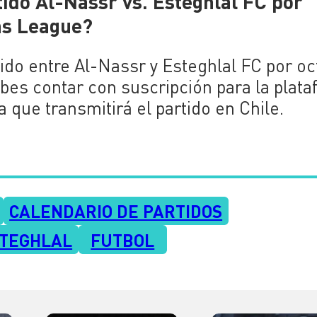
tido Al-Nassr vs. Esteghlal FC por
ns League?
ido entre Al-Nassr y Esteghlal FC por o
es contar con suscripción para la plat
 que transmitirá el partido en Chile.
CALENDARIO DE PARTIDOS
TEGHLAL
FUTBOL