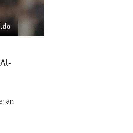
aldo
 Al-
verán