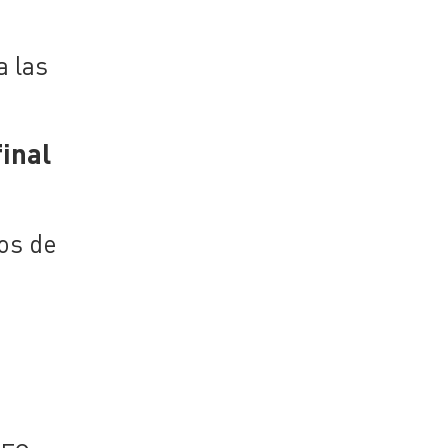
a las
inal
vos de