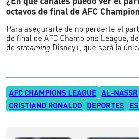
¿En qué canales puedo ver el par
octavos de final de AFC Champio
Para asegurarte de no perderte el part
de final de AFC Champions League, deb
de
streaming
Disney+, que será la única
AFC CHAMPIONS LEAGUE
AL-NASSR
CRISTIANO RONALDO
DEPORTES
ES