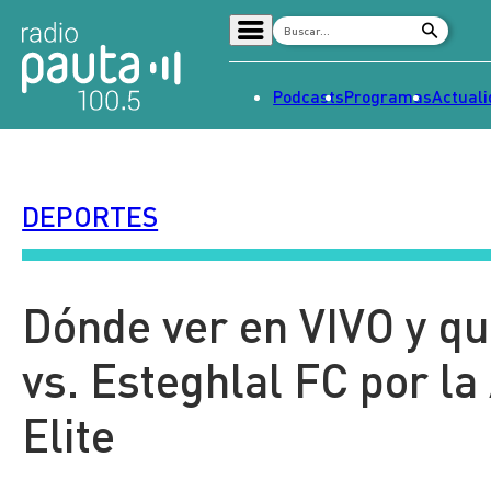
Podcasts
Programas
Actual
Home
Radio en vivo
DEPORTES
Streaming
Señal 2
Tendencias
Dónde ver en VIVO y qu
Dato en Pauta
vs. Esteghlal FC por 
Contenido Patrocinado
Elite