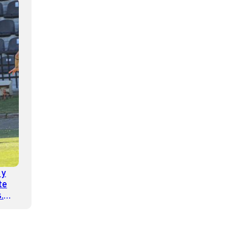
 y
te
.
 Liga