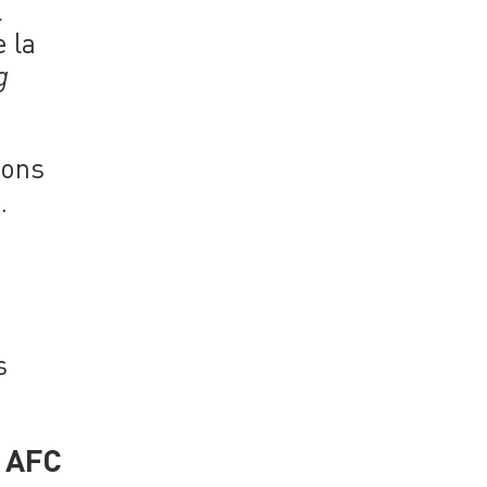
l
e la
g
ions
.
s
e AFC