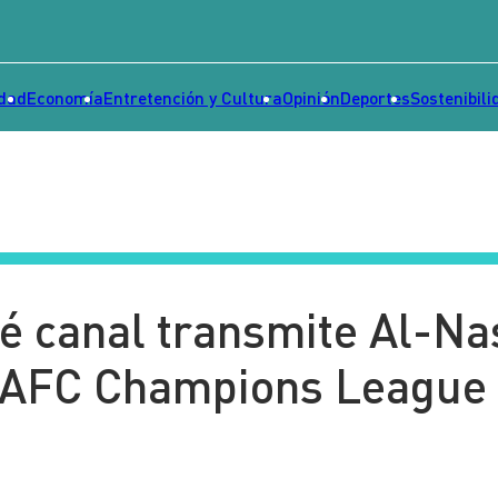
idad
Economía
Entretención y Cultura
Opinión
Deportes
Sostenibili
é canal transmite Al-Na
la AFC Champions League