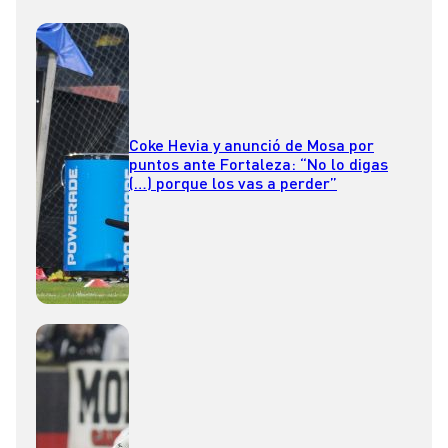
Coke Hevia y anunció de Mosa por
puntos ante Fortaleza: “No lo digas
(…) porque los vas a perder”