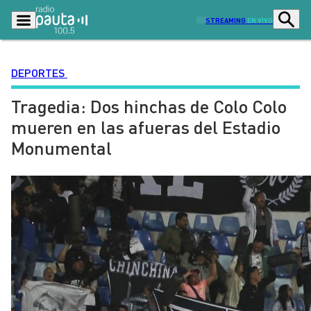
STREAMING
EN VIVO
DEPORTES
Tragedia: Dos hinchas de Colo Colo
Podcasts
Programas
mueren en las afueras del Estadio
Lo Último
Actualidad
Monumental
Ciudad
Economía
Radio en vivo
Sostenibilidad
Tendencias
Deportes
Entretención y Cultura
Opinión
Dato en Pauta
Señal 2
Contenido Patrocinado