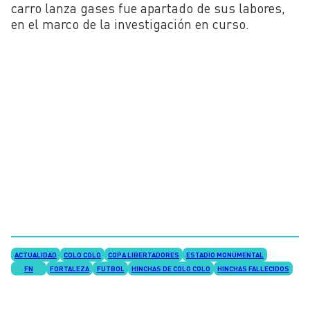
carro lanza gases fue apartado de sus labores,
en el marco de la investigación en curso.
ACTUALIDAD
COLO COLO
COPA LIBERTADORES
ESTADIO MONUMENTAL
FN
FORTALEZA
FUTBOL
HINCHAS DE COLO COLO
HINCHAS FALLECIDOS