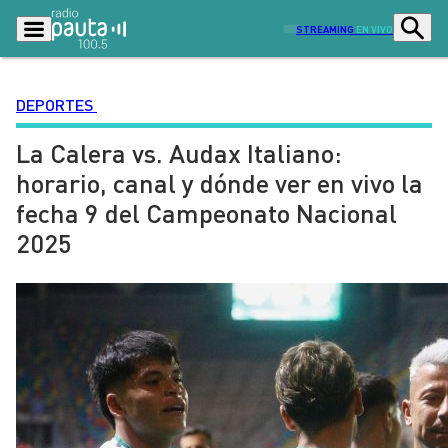
STREAMING
EN VIVO
DEPORTES
La Calera vs. Audax Italiano:
Podcasts
Programas
horario, canal y dónde ver en vivo la
Lo Último
Actualidad
fecha 9 del Campeonato Nacional
Ciudad
Economía
2025
Radio en vivo
Sostenibilidad
Tendencias
Deportes
Entretención y Cultura
Opinión
Dato en Pauta
Señal 2
Contenido Patrocinado