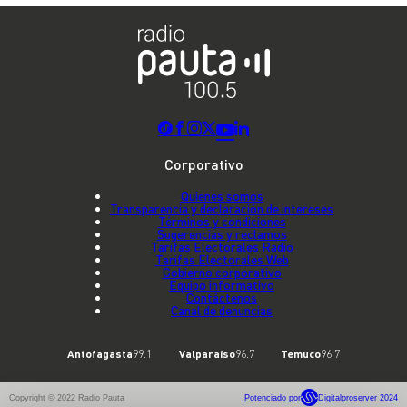
Corporativo
Quienes somos
Transparencia y declaración de intereses
Términos y condiciones
Sugerencias y reclamos
Tarifas Electorales Radio
Tarifas Electorales Web
Gobierno corporativo
Equipo informativo
Contáctenos
Canal de denuncias
Antofagasta
99.1
Valparaíso
96.7
Temuco
96.7
Copyright © 2022 Radio Pauta
Potenciado por
Digitalproserver 2024