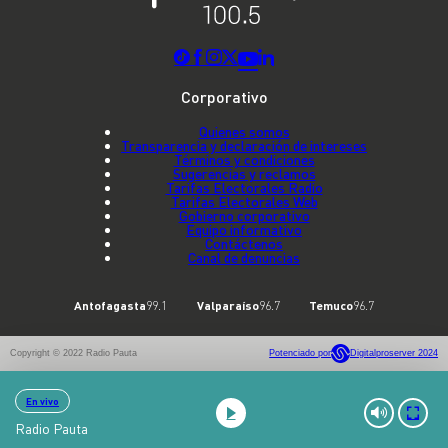
Corporativo
Quienes somos
Transparencia y declaración de intereses
Términos y condiciones
Sugerencias y reclamos
Tarifas Electorales Radio
Tarifas Electorales Web
Gobierno corporativo
Equipo informativo
Contáctenos
Canal de denuncias
Antofagasta
99.1
Valparaíso
96.7
Temuco
96.7
Copyright © 2022 Radio Pauta
Potenciado por
Digitalproserver 2024
En vivo
Radio Pauta