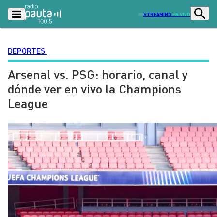
STREAMING
EN VIVO
DEPORTES
Arsenal vs. PSG: horario, canal y
Podcasts
Programas
dónde ver en vivo la Champions
Lo Último
Actualidad
League
Ciudad
Economía
Radio en vivo
Sostenibilidad
Tendencias
Deportes
Entretención y Cultura
Opinión
Dato en Pauta
Señal 2
Contenido Patrocinado