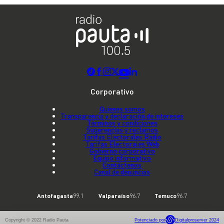
Corporativo
Quienes somos
Transparencia y declaración de intereses
Términos y condiciones
Sugerencias y reclamos
Tarifas Electorales Radio
Tarifas Electorales Web
Gobierno corporativo
Equipo informativo
Contáctenos
Canal de denuncias
Antofagasta
99.1
Valparaíso
96.7
Temuco
96.7
Copyright © 2022 Radio Pauta
Potenciado por
Digitalproserver 2024