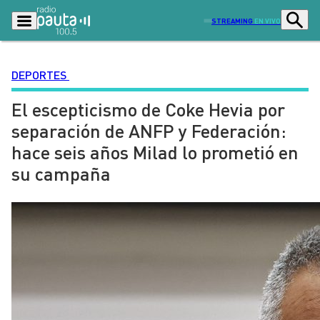
STREAMING
EN VIVO
DEPORTES
El escepticismo de Coke Hevia por
Podcasts
Programas
separación de ANFP y Federación:
Lo Último
Actualidad
hace seis años Milad lo prometió en
Ciudad
Economía
su campaña
Radio en vivo
Sostenibilidad
Tendencias
Deportes
Entretención y Cultura
Opinión
Dato en Pauta
Señal 2
Contenido Patrocinado