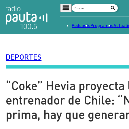
Podcasts
Programas
Actual
Home
Radio en vivo
DEPORTES
Streaming
Señal 2
Tendencias
“Coke” Hevia proyecta 
Dato en Pauta
entrenador de Chile: “
Contenido Patrocinado
prima, hay que genera