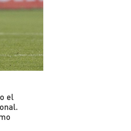
o el
onal.
imo