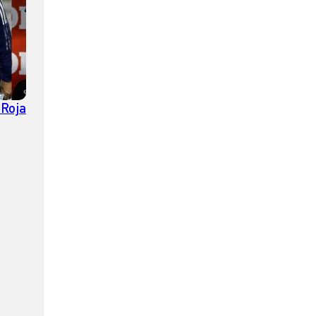
 Roja
s DT