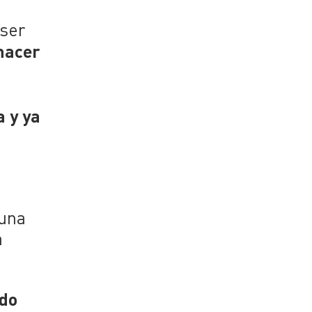
 ser
hacer
y
 y ya
 una
a
rdo