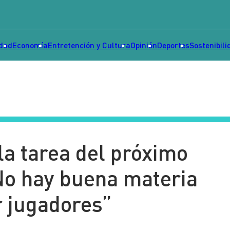
idad
Economía
Entretención y Cultura
Opinión
Deportes
Sostenibili
la tarea del próximo
No hay buena materia
r jugadores”