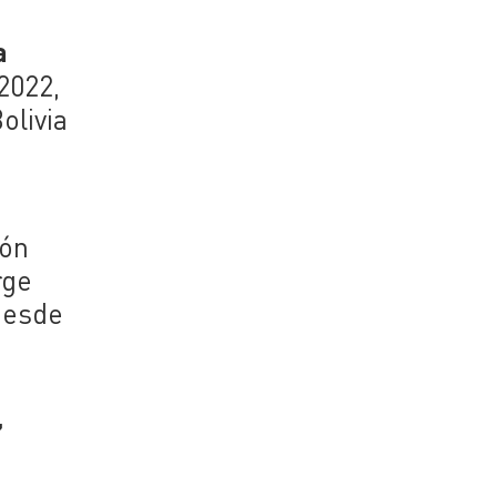
a
2022,
olivia
ión
rge
desde
,