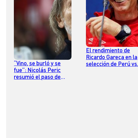
El rendimiento de
Ricardo Gareca en la
“Vino, se burló y se
selección de Perú vs
fue”: Nicolás Peric
su rendimiento en
resumió el paso de
Chile
Ricardo Gareca en
Chile