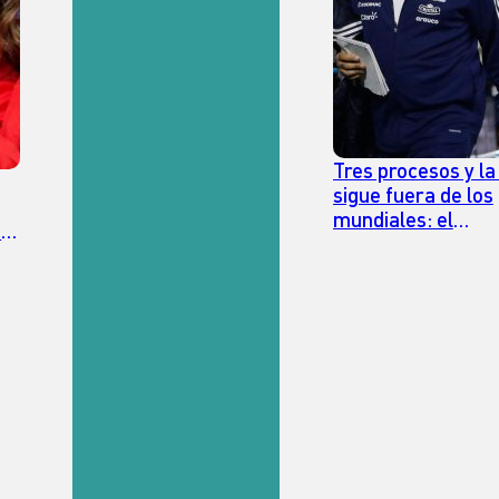
Tres procesos y la
sigue fuera de los
mundiales: el
.
rendimiento de lo
en la era Milad