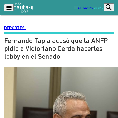
STREAMING
EN VIVO
DEPORTES
Fernando Tapia acusó que la ANFP
Podcasts
Programas
pidió a Victoriano Cerda hacerles
Lo Último
Actualidad
lobby en el Senado
Ciudad
Economía
Radio en vivo
Sostenibilidad
Tendencias
Deportes
Entretención y Cultura
Opinión
Dato en Pauta
Señal 2
Contenido Patrocinado