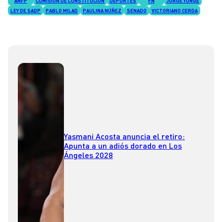
ANFP
COMISIÓN DE CONSTITUCIÓN
DEPORTES
FN
JORGE YUNGE
LEY DE SADP
PABLO MILAD
PAULINA NÚÑEZ
SENADO
VICTORIANO CERDA
Yasmani Acosta anuncia el retiro:
Apunta a un adiós dorado en Los
Ángeles 2028