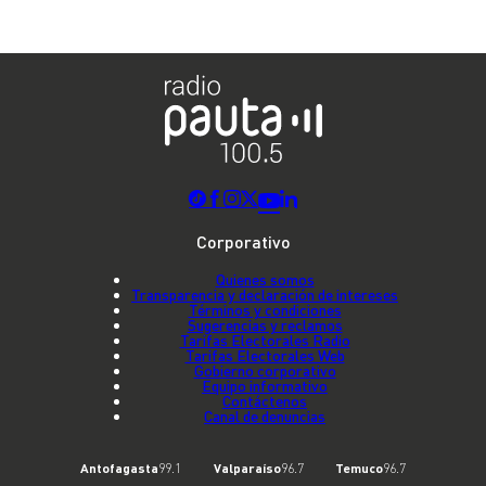
Corporativo
Quienes somos
Transparencia y declaración de intereses
Términos y condiciones
Sugerencias y reclamos
Tarifas Electorales Radio
Tarifas Electorales Web
Gobierno corporativo
Equipo informativo
Contáctenos
Canal de denuncias
Antofagasta
99.1
Valparaíso
96.7
Temuco
96.7