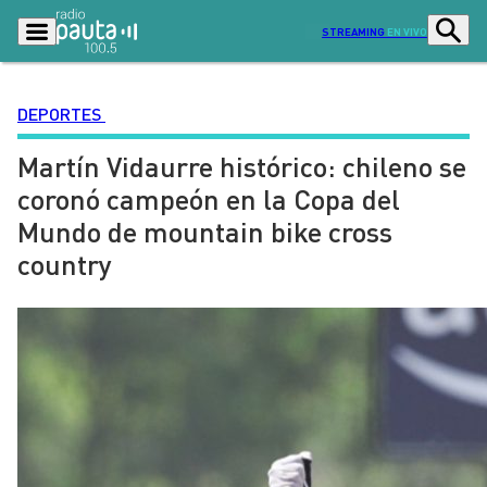
STREAMING
EN VIVO
DEPORTES
Martín Vidaurre histórico: chileno se
Podcasts
Programas
coronó campeón en la Copa del
Lo Último
Actualidad
Mundo de mountain bike cross
Ciudad
Economía
country
Radio en vivo
Sostenibilidad
Tendencias
Deportes
Entretención y Cultura
Opinión
Dato en Pauta
Señal 2
Contenido Patrocinado