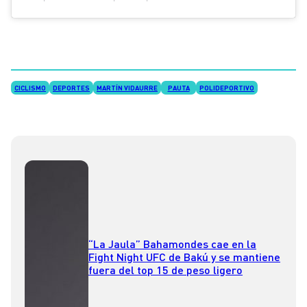
CICLISMO
DEPORTES
MARTÍN VIDAURRE
PAUTA
POLIDEPORTIVO
“La Jaula” Bahamondes cae en la
Fight Night UFC de Bakú y se mantiene
fuera del top 15 de peso ligero