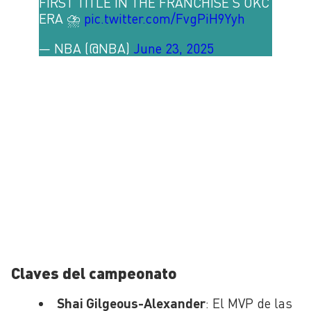
FIRST TITLE IN THE FRANCHISE’S OKC
ERA ⛈️
pic.twitter.com/FvgPiH9Yyh
— NBA (@NBA)
June 23, 2025
Claves del campeonato
Shai Gilgeous-Alexander
: El MVP de las