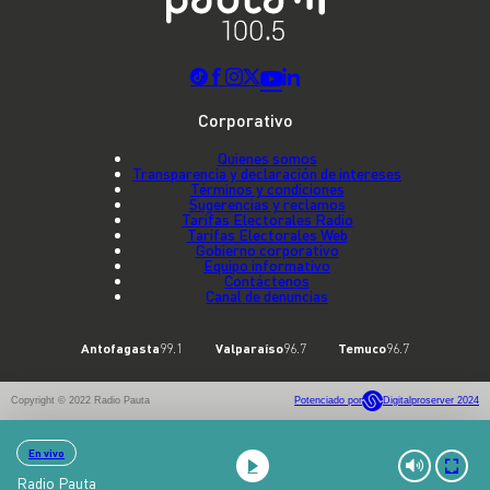
Corporativo
Quienes somos
Transparencia y declaración de intereses
Términos y condiciones
Sugerencias y reclamos
Tarifas Electorales Radio
Tarifas Electorales Web
Gobierno corporativo
Equipo informativo
Contáctenos
Canal de denuncias
Antofagasta
99.1
Valparaíso
96.7
Temuco
96.7
Copyright © 2022 Radio Pauta
Potenciado por
Digitalproserver 2024
En vivo
Radio Pauta