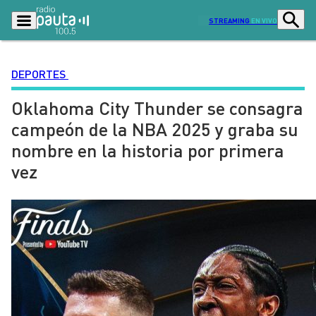
STREAMING
EN VIVO
DEPORTES
Oklahoma City Thunder se consagra
Podcasts
Programas
campeón de la NBA 2025 y graba su
Lo Último
Actualidad
nombre en la historia por primera
Ciudad
Economía
vez
Radio en vivo
Sostenibilidad
Tendencias
Deportes
Entretención y Cultura
Opinión
Dato en Pauta
Señal 2
Contenido Patrocinado