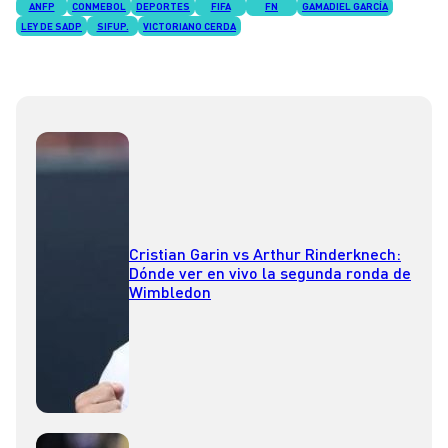
ANFP
CONMEBOL
DEPORTES
FIFA
FN
GAMADIEL GARCÍA
LEY DE SADP
SIFUP.
VICTORIANO CERDA
Cristian Garin vs Arthur Rinderknech:
Dónde ver en vivo la segunda ronda de
Wimbledon