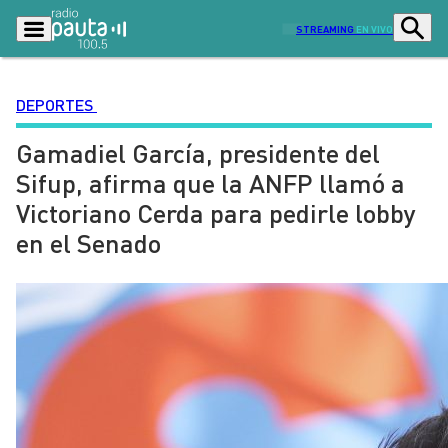
STREAMING
EN VIVO
DEPORTES
Gamadiel García, presidente del
Podcasts
Programas
Sifup, afirma que la ANFP llamó a
Lo Último
Actualidad
Victoriano Cerda para pedirle lobby
Ciudad
Economía
en el Senado
Radio en vivo
Sostenibilidad
Tendencias
Deportes
Entretención y Cultura
Opinión
Dato en Pauta
Señal 2
Contenido Patrocinado