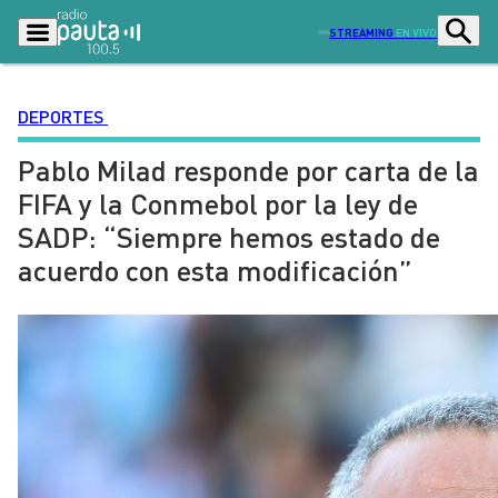
STREAMING
EN VIVO
DEPORTES
Pablo Milad responde por carta de la
Podcasts
Programas
FIFA y la Conmebol por la ley de
Lo Último
Actualidad
SADP: “Siempre hemos estado de
Ciudad
Economía
acuerdo con esta modificación”
Radio en vivo
Sostenibilidad
Tendencias
Deportes
Entretención y Cultura
Opinión
Dato en Pauta
Señal 2
Contenido Patrocinado