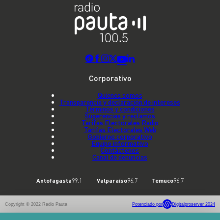
Corporativo
Quienes somos
Transparencia y declaración de intereses
Términos y condiciones
Sugerencias y reclamos
Tarifas Electorales Radio
Tarifas Electorales Web
Gobierno corporativo
Equipo informativo
Contáctenos
Canal de denuncias
Antofagasta
99.1
Valparaíso
96.7
Temuco
96.7
Copyright © 2022 Radio Pauta
Potenciado por
Digitalproserver 2024