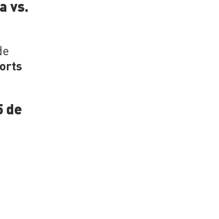
a vs.
de
orts
5 de