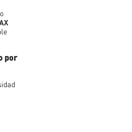
lo
AX
ble
o por
sidad
a