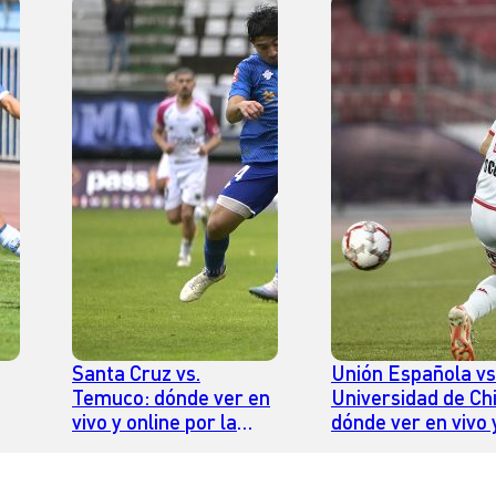
Santa Cruz vs.
Unión Española vs
Temuco: dónde ver en
Universidad de Chi
vivo y online por la
dónde ver en vivo 
fecha 13 de la Liga de
online por la fecha
por
Ascenso del fútbol
de la Liga de Prim
a
chileno
del fútbol chileno