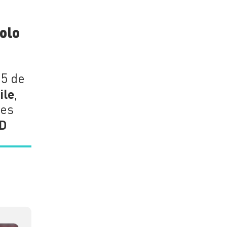
olo
 5 de
ile
,
des
HD