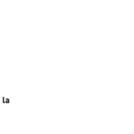
a
 la