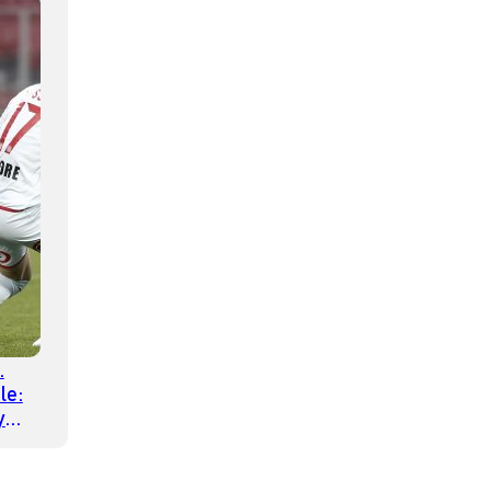
.
le:
y
 4
era