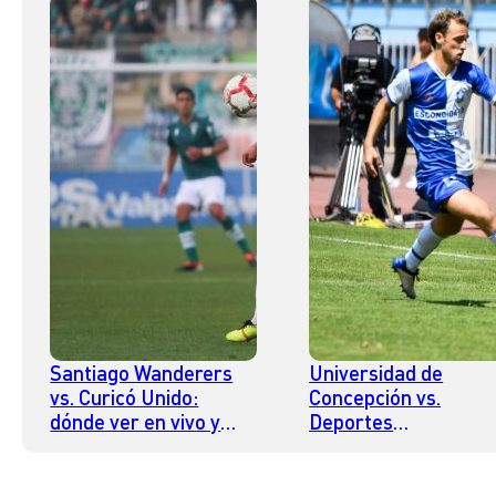
Santiago Wanderers
Universidad de
vs. Curicó Unido:
Concepción vs.
dónde ver en vivo y
Deportes
online por la fecha 13
Antofagasta: dónde
de la Liga de Ascenso
ver en vivo y online 
del fútbol chileno
la fecha 13 de la Lig