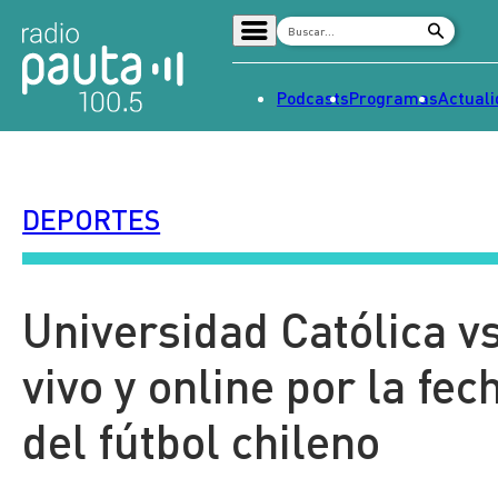
Podcasts
Programas
Actual
Home
Radio en vivo
DEPORTES
Streaming
Señal 2
Tendencias
Universidad Católica vs
Dato en Pauta
vivo y online por la fe
Contenido Patrocinado
del fútbol chileno