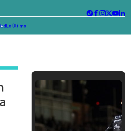
dad
Lo Último
n
ra