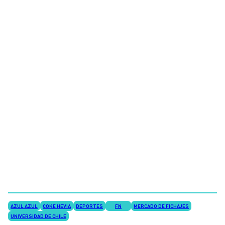
AZUL AZUL
COKE HEVIA
DEPORTES
FN
MERCADO DE FICHAJES
UNIVERSIDAD DE CHILE