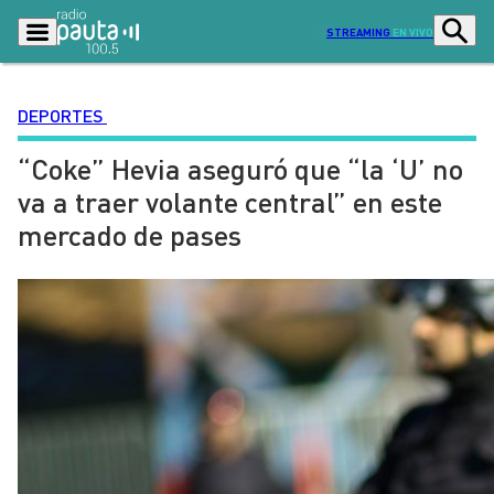
STREAMING
EN VIVO
DEPORTES
“Coke” Hevia aseguró que “la ‘U’ no
Podcasts
Programas
va a traer volante central” en este
Lo Último
Actualidad
mercado de pases
Ciudad
Economía
Radio en vivo
Sostenibilidad
Tendencias
Deportes
Entretención y Cultura
Opinión
Dato en Pauta
Señal 2
Contenido Patrocinado